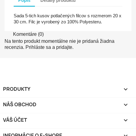
Popis
Detaily produktu
Sada 5-tich kusov potlačených filcov s rozmerom 20 x
30 cm. Filc je vyrobený zo 100% Polyesteru.
Komentáre (0)
Na tento produkt momentálne nie je pridaná žiadna
recenzia. Prihláste sa a pridajte.
PRODUKTY

NÁŠ OBCHOD

VÁŠ ÚČET

INFORMÁCIE O E-SHOPE
keyboard_arrow_down