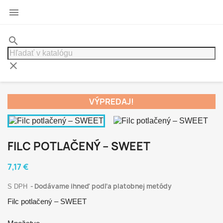

search
clear
VÝPREDAJ!
FILC POTLAČENÝ – SWEET
7,17 €
Dodávame ihneď podľa platobnej metódy
S DPH
Filc potlačený – SWEET