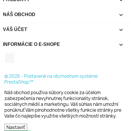

NÁŠ OBCHOD

VÁŠ ÚČET
keyboard_arrow_down
INFORMÁCIE O E-SHOPE
Facebook
© 2026 - Postavené na obchodnom systéme
PrestaShop™
Náš obchod používa súbory cookie za účelom
zabezpečenia nevyhnutnej funkcionality stránok,
sociálnych médií a marketingu. Váš súhlas nám umožní
ponúknuť Vám plnohodnotne všetky funkcie stránky pre
Vaše čo najlepšie využitie všetkých možností stránky.
Nastaviť