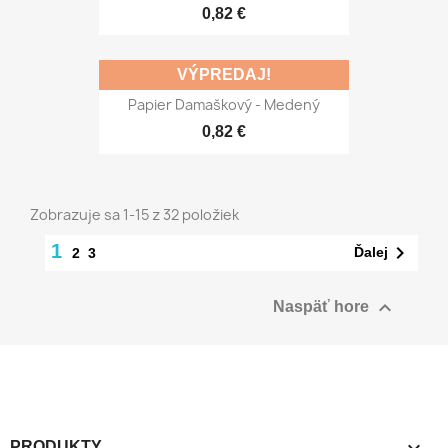
0,82 €
VÝPREDAJ!
Papier Damaškový - Medený
0,82 €
Zobrazuje sa 1-15 z 32 položiek
1

Ďalej
2
3

Naspäť hore

PRODUKTY