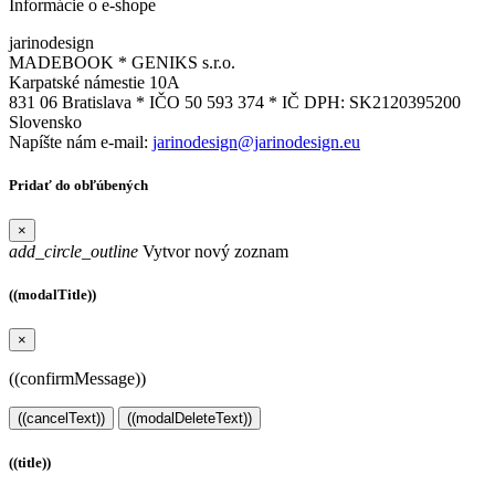
Informácie o e-shope
jarinodesign
MADEBOOK * GENIKS s.r.o.
Karpatské námestie 10A
831 06 Bratislava * IČO 50 593 374 * IČ DPH: SK2120395200
Slovensko
Napíšte nám e-mail:
jarinodesign@jarinodesign.eu
Pridať do obľúbených
×
add_circle_outline
Vytvor nový zoznam
((modalTitle))
×
((confirmMessage))
((cancelText))
((modalDeleteText))
((title))