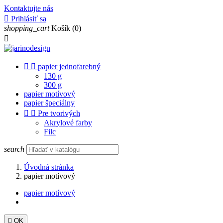
Kontaktujte nás

Prihlásiť sa
shopping_cart
Košík
(0)



papier jednofarebný
130 g
300 g
papier motívový
papier špeciálny


Pre tvorivých
Akrylové farby
Filc
search
Úvodná stránka
papier motívový
papier motívový

OK