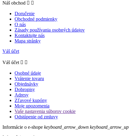
Náš obchod


Doručenie
Obchodné podmienky
O nás
Zásady používania osobných údajov
Kontaktujte nás
Mapa stránky
Váš účet
Váš účet


Osobné údaje
Vrátenie tovaru
Objednávky
Dobropisy
Adresy
Zľavové kupóny
Moje upozornenia
Vaše nastavenia súborov cookie
Odstúpenie od zmluvy
Informácie o e-shope
keyboard_arrow_down
keyboard_arrow_up