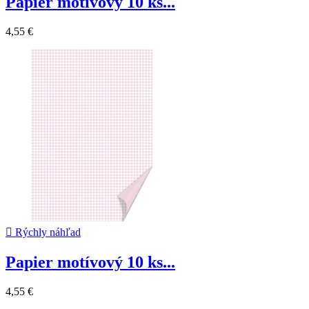
Papier motívový 10 ks...
4,55 €

Rýchly náhľad
Papier motívový 10 ks...
4,55 €