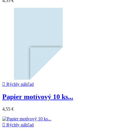
4,55 €

Rýchly náhľad
Papier motívový 10 ks...
4,55 €

Rýchly náhľad