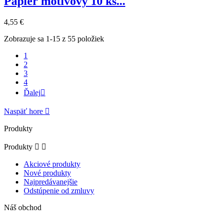
Papier motívový 10 ks...
4,55 €
Zobrazuje sa 1-15 z 55 položiek
1
2
3
4
Ďalej

Naspäť hore

Produkty
Produkty


Akciové produkty
Nové produkty
Najpredávanejšie
Odstúpenie od zmluvy
Náš obchod