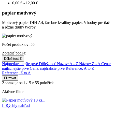
0,00 € - 12,00 €
papier motívový
Motívový papier DIN A4, farebne kvalitný papier. Vhodný pre tlač
a rôzne druhy tvorby.
Počet produktov: 55
Zoradiť podľa:
Dôležitosť

Najpredávanejšie prvé
Dôležitosť
Názov: A - Z
Názov: Z - A
Cena:
najlacnejšie prvé
Cena: najdrahšie prvé
Reference, A to Z
Reference, Z to A
Filtrovať
Zobrazuje sa 1-15 z 55 položiek
Aktívne filtre

Rýchly náhľad