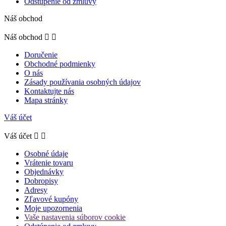
Odstúpenie od zmluvy
Náš obchod
Náš obchod


Doručenie
Obchodné podmienky
O nás
Zásady používania osobných údajov
Kontaktujte nás
Mapa stránky
Váš účet
Váš účet


Osobné údaje
Vrátenie tovaru
Objednávky
Dobropisy
Adresy
Zľavové kupóny
Moje upozornenia
Vaše nastavenia súborov cookie