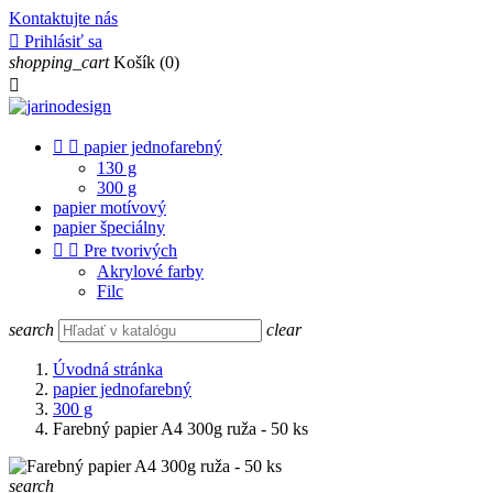
Kontaktujte nás

Prihlásiť sa
shopping_cart
Košík
(0)



papier jednofarebný
130 g
300 g
papier motívový
papier špeciálny


Pre tvorivých
Akrylové farby
Filc
search
clear
Úvodná stránka
papier jednofarebný
300 g
Farebný papier A4 300g ruža - 50 ks
search