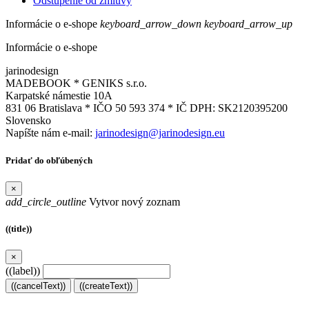
Odstúpenie od zmluvy
Informácie o e-shope
keyboard_arrow_down
keyboard_arrow_up
Informácie o e-shope
jarinodesign
MADEBOOK * GENIKS s.r.o.
Karpatské námestie 10A
831 06 Bratislava * IČO 50 593 374 * IČ DPH: SK2120395200
Slovensko
Napíšte nám e-mail:
jarinodesign@jarinodesign.eu
Pridať do obľúbených
×
add_circle_outline
Vytvor nový zoznam
((title))
×
((label))
((cancelText))
((createText))